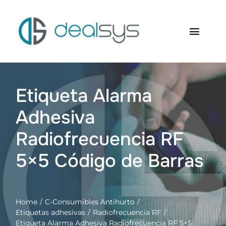
Saltar
al
contenido
Toggl
Navig
Inicio
Etiqueta Alarma
Quienes somos
Adhesiva
Productos
Radiofrecuencia RF
RFID Soluciones
5×5 Código de Barras
Contacto
Home
C-Consumibles Antihurto
Carrito
Etiquetas adhesivas
Radiofrecuencia RF
Etiqueta Alarma Adhesiva Radiofrecuencia RF 5×5