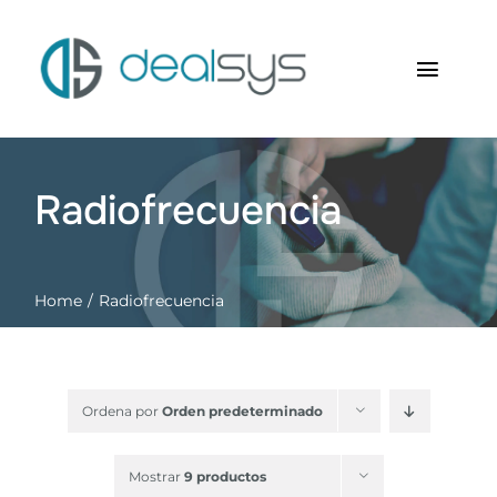
Saltar
al
contenido
Toggl
Navig
Inicio
Radiofrecuencia
Quienes somos
Productos
Home
Radiofrecuencia
RFID Soluciones
Contacto
Ordena por
Orden predeterminado
Carrito
Mostrar
9 productos