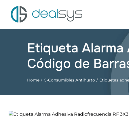
Saltar
al
contenido
Etiqueta Alarma
Código de Barra
Home
C-Consumibles Antihurto
Etiquetas adhe