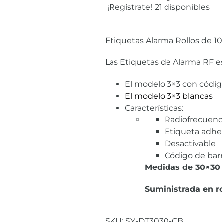
¡Regístrate!
21 disponibles
Etiquetas Alarma Rollos de 
Las Etiquetas de Alarma RF es
El modelo 3×3 con código
El modelo 3×3 blancas
Características:
Radiofrecuenc
Etiqueta adhe
Desactivable
Código de bar
Medidas de 30×30
Suministrada en ro
SKU:
SY-DT3030-CB