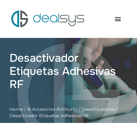
Saltar
al
contenido
Toggl
Navig
Inicio
Desactivador
Quienes somos
Etiquetas Adhesivas
Productos
RF
RFID Soluciones
Home
B-Accesorios Antihurto
Desactivadores
Contacto
Desactivador Etiquetas Adhesivas RF
Carrito