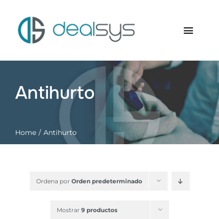
Saltar
al
contenido
Toggl
Navig
Inicio
Antihurto
Quienes somos
Productos
Home
Antihurto
RFID Soluciones
Contacto
Ordena por
Orden predeterminado
Carrito
Mostrar
9 productos