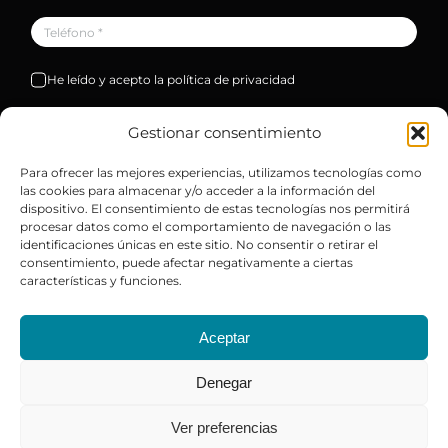
He leído y acepto la política de privacidad
Solicitar
Gestionar consentimiento
Para ofrecer las mejores experiencias, utilizamos tecnologías como
las cookies para almacenar y/o acceder a la información del
dispositivo. El consentimiento de estas tecnologías nos permitirá
procesar datos como el comportamiento de navegación o las
identificaciones únicas en este sitio. No consentir o retirar el
consentimiento, puede afectar negativamente a ciertas
características y funciones.
Aceptar
© Copyright 2026 DEALSYS SLU |
Aviso legal
-
Política
de privacidad
-
Condiciones generales de venta
| Sitio
Denegar
web desarrollado por
+QueGusto S.C.
Ver preferencias