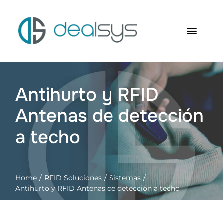
Saltar
al
contenido
Toggl
Navig
Inicio
Antihurto y RFID
Quienes somos
Antenas de detección
Productos
a techo
RFID Soluciones
Home
RFID Soluciones
Sistemas
Contacto
Antihurto y RFID Antenas de detección a techo
Carrito