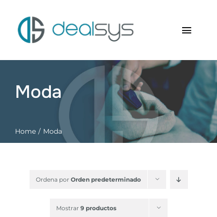
Saltar
al
contenido
Toggl
Navig
Inicio
Moda
Quienes somos
Productos
Home
Moda
RFID Soluciones
Contacto
Ordena por
Orden predeterminado
Carrito
Mostrar
9 productos