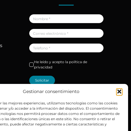
as
He leído y acepto la política de
privacidad
Solicitar
Gestionar consentimiento
r las mejores experiencias, utilizamos tecnologías como las cookies
nar y/o acceder a la información del dispositivo. El consentimiento
itio web desarrollado por
+QueGusto S.C.
ecnologías nos permitirá procesar datos como el comportamiento de
o las identificaciones únicas en este sitio. No consentir o retirar el
nto, puede afectar negativamente a ciertas características y