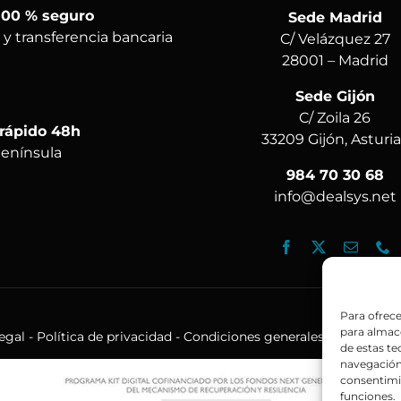
100 % seguro
Sede Madrid
 y transferencia bancaria
C/ Velázquez 27
28001 – Madrid
Sede Gijón
C/ Zoila 26
 rápido 48h
33209 Gijón, Asturi
península
984 70 30 68
info@dealsys.net
Para ofrece
para almace
legal
-
Política de privacidad
-
Condiciones generales de venta
| S
de estas t
navegación 
consentimie
funciones.