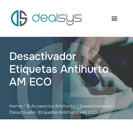
Saltar
al
contenido
Toggl
Navig
Inicio
Desactivador
Quienes somos
Etiquetas Antihurto
Productos
AM ECO
RFID Soluciones
Home
B-Accesorios Antihurto
Desactivadores
Contacto
Desactivador Etiquetas Antihurto AM ECO
Carrito