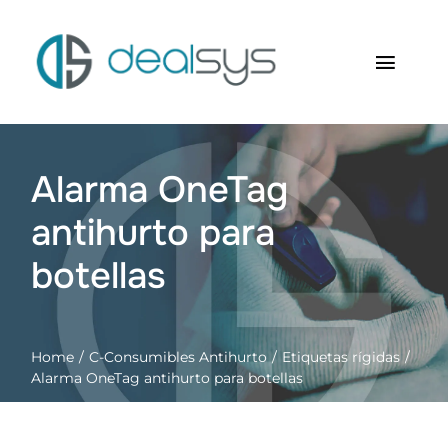
Saltar
al
contenido
Toggl
Navig
Inicio
Alarma OneTag
Quienes somos
antihurto para
Productos
botellas
RFID Soluciones
Home
C-Consumibles Antihurto
Etiquetas rígidas
Contacto
Alarma OneTag antihurto para botellas
Carrito