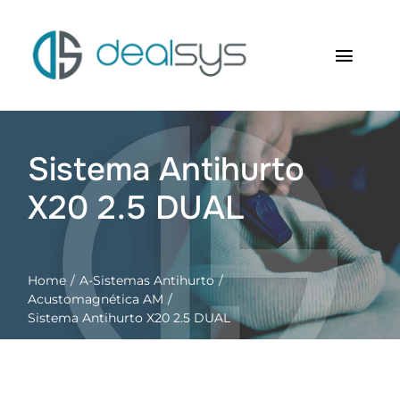
Saltar
al
contenido
Toggl
Navig
Inicio
Sistema Antihurto
Quienes somos
X20 2.5 DUAL
Productos
RFID Soluciones
Home
A-Sistemas Antihurto
Acustomagnética AM
Sistema Antihurto X20 2.5 DUAL
Contacto
Carrito