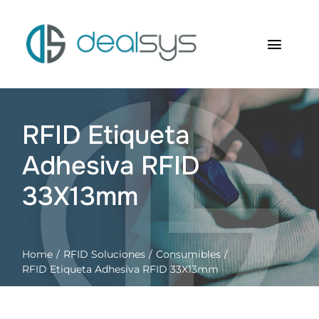
Saltar
al
contenido
Toggl
Navig
Inicio
RFID Etiqueta
Quienes somos
Adhesiva RFID
Productos
33X13mm
RFID Soluciones
Home
RFID Soluciones
Consumibles
Contacto
RFID Etiqueta Adhesiva RFID 33X13mm
Carrito